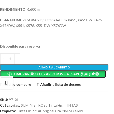
RENDIMIENTO
: 6,600 ml
USAR EN IMPRESORAS
: hp OfficeJet Pro X451, X451DW, X476,
X476DW, X551, X576, X551DW, X576DW.
Disponible para reserva
AÑADIR AL CARRITO
🛒 COMPRAR 💬 COTIZAR POR WHATSAPP🖱️ ¡AQUÍ!😊
Add to compare
Añadir a lista de deseos
SKU:
971XL
Categorías:
SUMINISTROS
,
Tinta Hp
,
TINTAS
Etiqueta:
Tinta HP 971XL original CN628AM Yellow