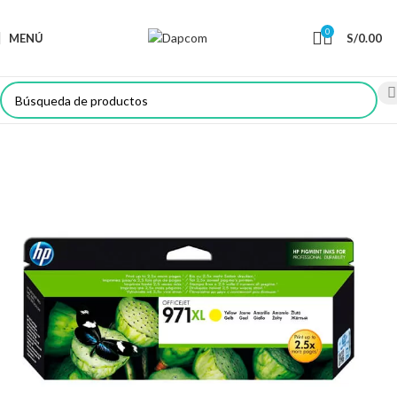
0
MENÚ
S/
0.00