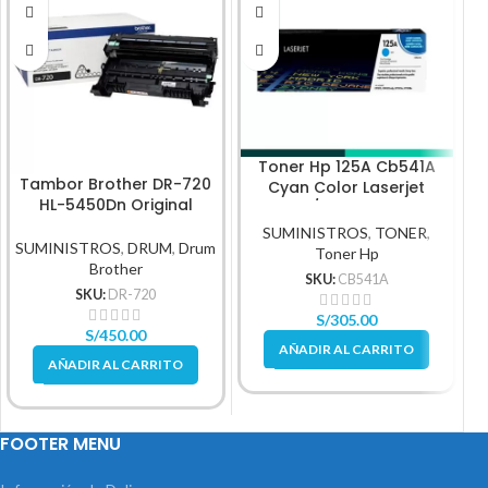
Toner Hp 125A Cb541A
Tambor Brother DR-720
Cyan Color Laserjet
HL-5450Dn Original
Cp1210/Cp1215 1,400Pg
SUMINISTROS
,
TONER
,
SUMINISTROS
,
DRUM
,
Drum
Toner Hp
Brother
SKU:
CB541A
SKU:
DR-720
S/
305.00
S/
450.00
AÑADIR AL CARRITO
AÑADIR AL CARRITO
FOOTER MENU