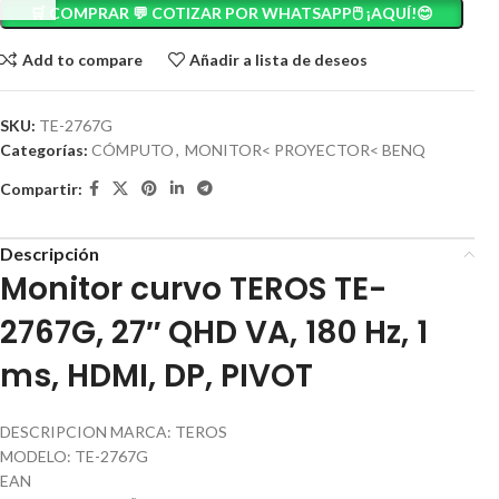
🛒 COMPRAR 💬 COTIZAR POR WHATSAPP🖱️ ¡AQUÍ!😊
Add to compare
Añadir a lista de deseos
SKU:
TE-2767G
Categorías:
CÓMPUTO
,
MONITOR< PROYECTOR< BENQ
Compartir:
Descripción
Monitor curvo TEROS TE-
2767G, 27″ QHD VA, 180 Hz, 1
ms, HDMI, DP, PIVOT
DESCRIPCION MARCA: TEROS
MODELO: TE-2767G
EAN