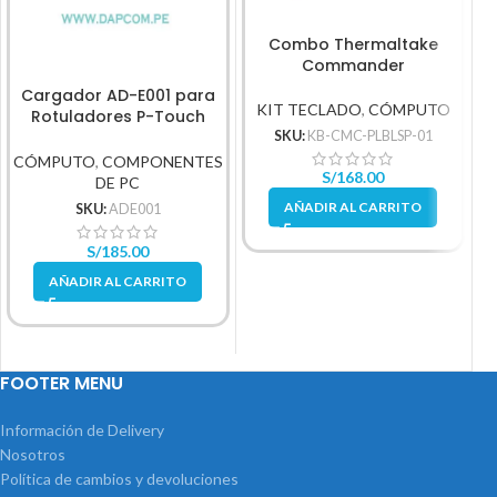
Combo Thermaltake
Commander
Cargador AD-E001 para
KIT TECLADO
,
CÓMPUTO
Rotuladores P-Touch
Brother Adaptador
SKU:
KB-CMC-PLBLSP-01
CÓMPUTO
,
COMPONENTES
S/
168.00
DE PC
AÑADIR AL CARRITO
SKU:
ADE001
S/
185.00
AÑADIR AL CARRITO
FOOTER MENU
Información de Delivery
Nosotros
Política de cambios y devoluciones