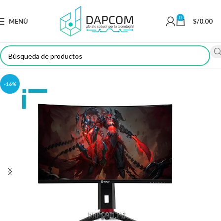
0
MENÚ
S/
0.00
-16%