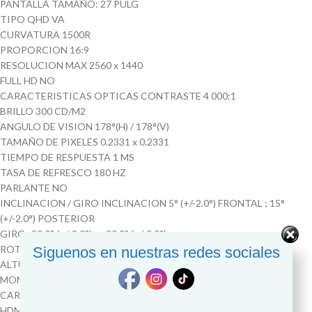
PANTALLA TAMAÑO: 27 PULG
TIPO QHD VA
CURVATURA 1500R
PROPORCION 16:9
RESOLUCION MAX 2560 x 1440
FULL HD NO
CARACTERISTICAS OPTICAS CONTRASTE 4 000:1
BRILLO 300 CD/M2
ANGULO DE VISION 178°(H) / 178°(V)
TAMAÑO DE PIXELES 0.2331 x 0.2331
TIEMPO DE RESPUESTA 1 MS
TASA DE REFRESCO 180 HZ
PARLANTE NO
INCLINACION / GIRO INCLINACION 5° (+/-2.0°) FRONTAL ; 15°
(+/-2.0°) POSTERIOR
GIRO -20.0° (+/-2.0°) -+ 20.0° (+/-2.0°)
ROTACION PIVOTE -90.0° (+/-2.0°) -+ 90.0° (+/-2.0°)
Siguenos en nuestras redes sociales
ALTURA REGULABLE 10 CM (+/- 0.5 CM)
MONTAJE DE PARED SI
CARACTERISTICAS VESA 10 x 10 CM
HDMI (2.1): 2560 x 1440 120HZ