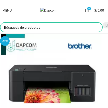
0
MENÚ
S/
0.00
-12%