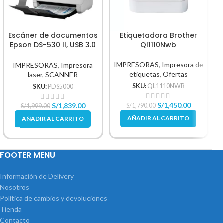
Escáner de documentos
Etiquetadora Brother
I
Epson DS-530 II, USB 3.0
Ql1110Nwb
de alta velocidad.
IMPRESORAS
,
Impresora de
IMPRESORAS
,
Impresora
etiquetas
,
Ofertas
laser
,
SCANNER
SKU:
QL1110NWB
SKU:
PDS5000
S/
1,450.00
S/
1,839.00
S/
1,790.00
S/
1,999.00
AÑADIR AL CARRITO
AÑADIR AL CARRITO
FOOTER MENU
Información de Delivery
Nosotros
Política de cambios y devoluciones
Tienda
Contacto