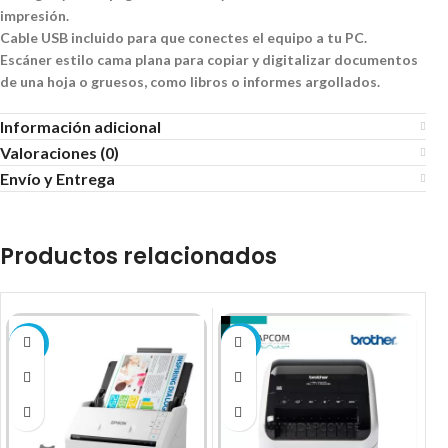
impresión.
Cable USB incluido para que conectes el equipo a tu PC.
Escáner estilo cama plana para copiar y digitalizar documentos
de una hoja o gruesos, como libros o informes argollados.
Información adicional
Valoraciones (0)
Envío y Entrega
Productos relacionados
V
-8%
-19%