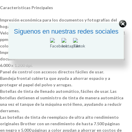
Características Principales
Impresión económica para los documentos y fotografías del
hogar o la oficina en el hogar.
Siguenos en nuestras redes sociales
Velocidades de impresión rápidas de hasta 28 ppm en negro y 11
ppm a color (MODO ECO) y hasta 16 ipm en negro y 9 ipm a
color (ISO/IEC 24734).
Impresión de alta calidad en negro y colores vívidos para
documentos y fotografías sin bordes en una resolución de hasta
6.000 x 1.200 dpi.
Panel de control con accesos directos fáciles de usar.
Bandeja frontal cubierta que ayuda a ahorrar espacio y a
proteger el papel del polvo y arrugas.
Botellas de tinta de llenado automático, fáciles de usar. Las
botellas detienen el suministro de tinta de manera automática
una vez el tanque de la máquina esté lleno, ayudando a reducir
derrames.
Las botellas de tinta de reemplazo de ultra alto rendimiento
originales Brother con un rendimiento de hasta 7.500 páginas
en negro y 5.000 páginas a color ayudan a ahorrar en costos de