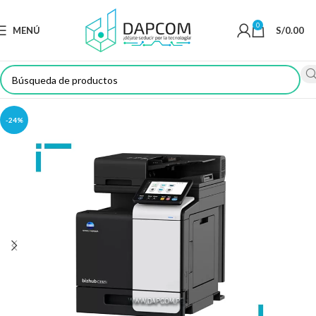
0
MENÚ
S/
0.00
-24%