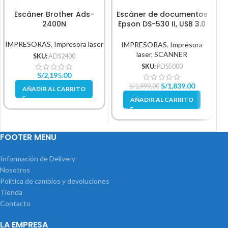
Escáner Brother Ads-
Escáner de documentos
B
2400N
Epson DS-530 II, USB 3.0
de alta velocidad.
I
IMPRESORAS
,
Impresora laser
IMPRESORAS
,
Impresora
laser
,
SCANNER
SKU:
ADS2400
SKU:
PDS5000
S/
2,195.00
S/
1,839.00
S/
1,999.00
AÑADIR AL CARRITO
AÑADIR AL CARRITO
FOOTER MENU
Información de Delivery
Nosotros
Política de cambios y devoluciones
Tienda
Contacto
LA EMPRESA