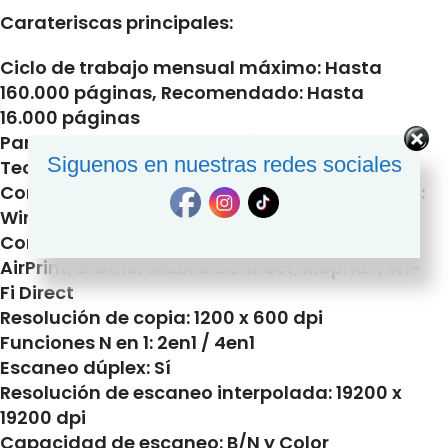
Carateriscas principales:
Ciclo de trabajo mensual máximo: Hasta
160.000 páginas, Recomendado: Hasta
16.000 páginas
Pantalla LCD: 7″ Pantalla Táctil Color
Siguenos en nuestras redes sociales
Tecnología de impresión: Láser B/N
Compatibilidad de controlador de impresora:
Windows, Mac OS, Linux
Compatibilidad con dispositivos móviles:
AirPrint, Brother Mobile Connect, Mopria®, Wi-
Fi Direct
Resolución de copia: 1200 x 600 dpi
Funciones N en 1: 2en1 / 4en1
Escaneo dúplex: Sí
Resolución de escaneo interpolada: 19200 x
19200 dpi
Capacidad de escaneo: B/N y Color