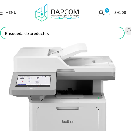
0
MENÚ
S/
0.00