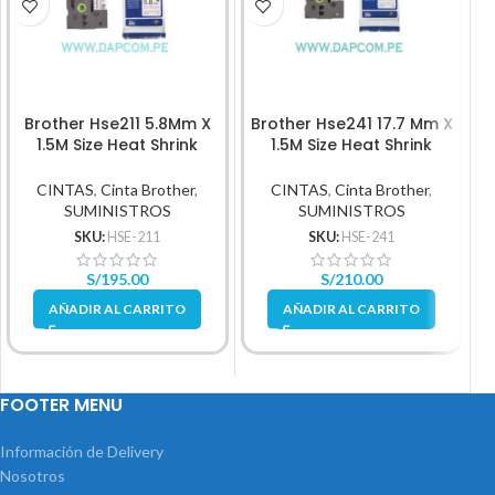
Brother Hse211 5.8Mm X
Brother Hse241 17.7 Mm X
B
1.5M Size Heat Shrink
1.5M Size Heat Shrink
Tubing Black On White
Tubing Black On White
CINTAS
,
Cinta Brother
,
CINTAS
,
Cinta Brother
,
SUMINISTROS
SUMINISTROS
SKU:
HSE-211
SKU:
HSE-241
S/
195.00
S/
210.00
AÑADIR AL CARRITO
AÑADIR AL CARRITO
FOOTER MENU
Información de Delivery
Nosotros