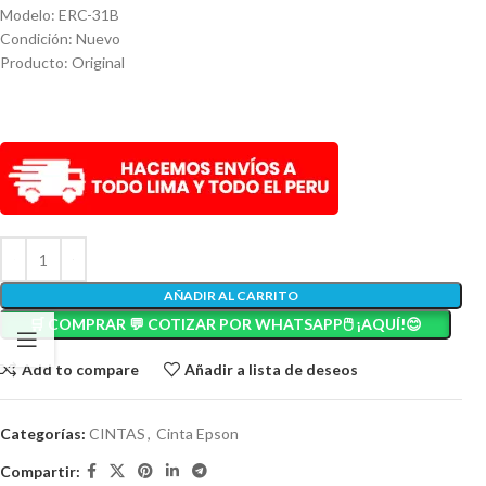
Modelo: ERC-31B
Condición: Nuevo
Producto: Original
AÑADIR AL CARRITO
🛒 COMPRAR 💬 COTIZAR POR WHATSAPP🖱️ ¡AQUÍ!😊
Add to compare
Añadir a lista de deseos
Categorías:
CINTAS
,
Cinta Epson
Compartir: