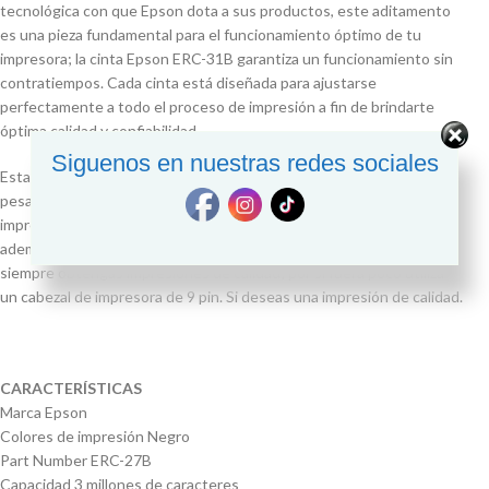
tecnológica con que Epson dota a sus productos, este aditamento
es una pieza fundamental para el funcionamiento óptimo de tu
impresora; la cinta Epson ERC-31B garantiza un funcionamiento sin
contratiempos. Cada cinta está diseñada para ajustarse
perfectamente a todo el proceso de impresión a fin de brindarte
óptima calidad y confiabilidad.
Siguenos en nuestras redes sociales
Esta cinta ofrece un rendimiento de hasta 3 millones de caracteres,
pesa tan sólo 120 gramos y es compatible con los modelos de
impresora Epson TM 930 / TM-H5000 II / TM-U590 / TM-U950;
además, utiliza tecnología de impresión matriz de punto para que
siempre obtengas impresiones de calidad; por si fuera poco utiliza
un cabezal de impresora de 9 pin. Si deseas una impresión de calidad.
CARACTERÍSTICAS
Marca Epson
Colores de impresión Negro
Part Number ERC-27B
Capacidad 3 millones de caracteres