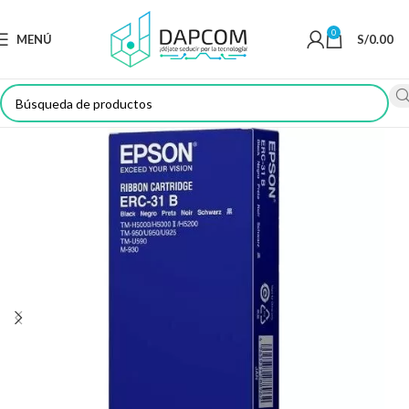
0
MENÚ
S/
0.00