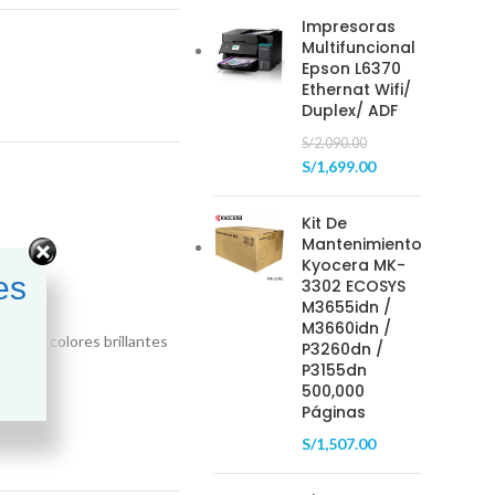
Impresoras
Multifuncional
Epson L6370
Ethernat Wifi/
Duplex/ ADF
S/
2,090.00
S/
1,699.00
Kit De
Mantenimiento
Kyocera MK-
es
3302 ECOSYS
M3655idn /
M3660idn /
dad con colores brillantes
P3260dn /
P3155dn
500,000
Páginas
S/
1,507.00