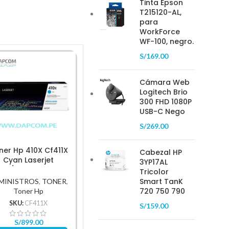
Tinta Epson
T215120-AL,
para
WorkForce
WF-100, negro.
S/
169.00
Cámara Web
Logitech Brio
300 FHD 1080P
USB-C Nego
S/
269.00
ner Hp 410X Cf411X
Toner Hp 650A (Ce273A)
Cabezal HP
Tóner 
Cyan Laserjet
Magenta 15,000 Pg
3YP17AL
Negro 
52/M477 5,000Pg.
Tricolor
Smart TanK
MINISTROS
,
TONER
,
SUMINISTROS
,
TONER
,
SUMIN
720 750 790
Toner Hp
Toner Hp
SKU:
CF411X
SKU:
CE273A
S/
159.00
S
S/
899.00
S/
1,600.00