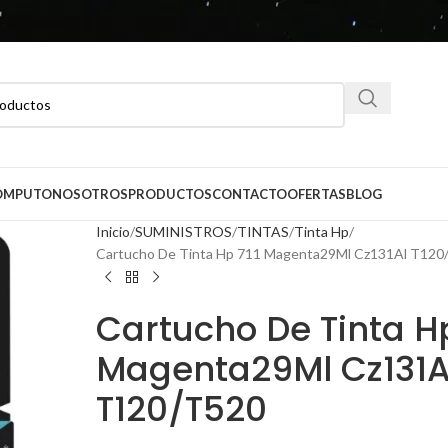
CÓMPUTO
NOSOTROS
PRODUCTOS
CONTACTO
OFERTAS
BLOG
Inicio
SUMINISTROS
TINTAS
Tinta Hp
Cartucho De Tinta Hp 711 Magenta29Ml Cz131Al T120
Cartucho De Tinta Hp
Magenta29Ml Cz131A
T120/T520