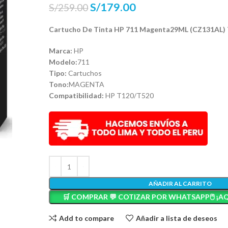
S/
179.00
S/
259.00
Cartucho De Tinta HP 711 Magenta29ML (CZ131AL)
Marca:
HP
Modelo:
711
Tipo:
Cartuchos
Tono:
MAGENTA
Compatibilidad:
HP T120/T520
AÑADIR AL CARRITO
🛒 COMPRAR 💬 COTIZAR POR WHATSAPP🖱️ ¡AQ
Add to compare
Añadir a lista de deseos