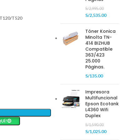
S/
2,995.00
S/
2,535.00
 T120/T520
Tóner Konica
Minolta TN-
414 BIZHUB
Compatible
363/423
25.000
Páginas.
S/
135.00
Impresora
Multifuncional
Epson Ecotank
L4360 Wifi
Duplex
UÍ!😊
S/
1,590.00
S/
1,025.00