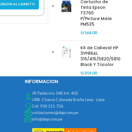
Cartucho de
AÑADIR AL CARRITO
AÑADIR AL CARRITO
Tinta Epson
AÑAD
T3760
P/Picture Mate
PM525
S/
164.00
Kit de Cabezal HP
3YP86AL
315/415/5820/5810
Black Y Tricolor
S/
259.00
INFORMACION
JR Pariacoto 268 Int. 402
URB. Chacra Colorada Breña Lima - Lima
Cel: 958 211 726
cotizaciones@dapcom.pe
info@dapcom.pe