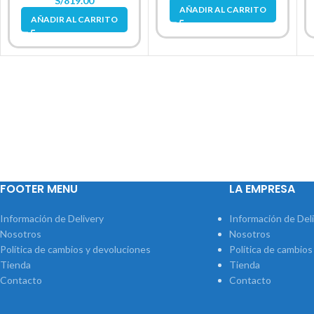
S/
819.00
AÑADIR AL CARRITO
AÑADIR AL CARRITO
FOOTER MENU
LA EMPRESA
Información de Delivery
Información de Del
Nosotros
Nosotros
Política de cambios y devoluciones
Política de cambios
Tienda
Tienda
Contacto
Contacto