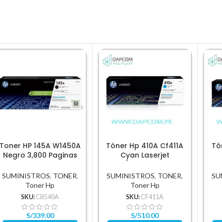
Toner HP 145A W1450A
Tóner Hp 410A Cf411A
Tó
Negro 3,800 Paginas
Cyan Laserjet
original
M452/M477 2,300 Pag
M4
SUMINISTROS
,
TONER
,
SUMINISTROS
,
TONER
,
SU
Toner Hp
Toner Hp
SKU:
CB540A
SKU:
CF411A
S/
339.00
S/
510.00