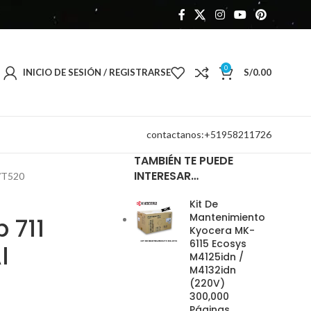
0
INICIO DE SESIÓN / REGISTRARSE
S/
0.00
contactanos:+51958211726
TAMBIÉN TE PUEDE
INTERESAR…
/T520
Kit De
Mantenimiento
 711
Kyocera MK-
6115 Ecosys
l
M4125idn /
M4132idn
(220V)
300,000
Páginas