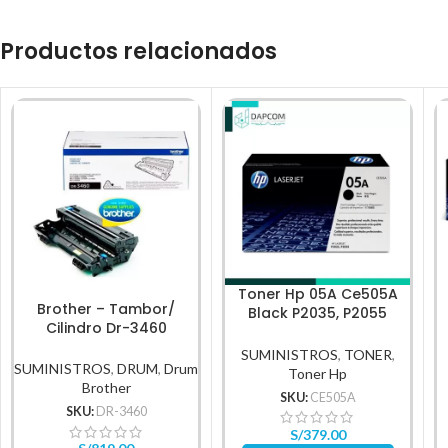
Productos relacionados
Toner Hp 05A Ce505A
Brother – Tambor/
Black P2035, P2055
Cilindro Dr-3460
2,300Pg
Rendimiento 50,000Pg
SUMINISTROS
,
TONER
,
SUMINISTROS
,
DRUM
,
Drum
Toner Hp
Brother
SKU:
CE505A
SKU:
DR-3460
S/
379.00