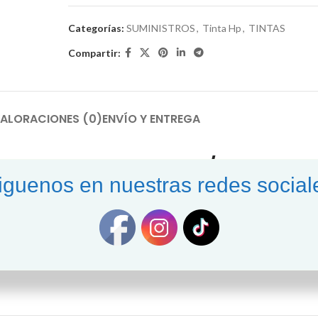
Categorías:
SUMINISTROS
,
Tinta Hp
,
TINTAS
Compartir:
ALORACIONES (0)
ENVÍO Y ENTREGA
nta29ML CZ131AL T120/T520
iguenos en nuestras redes social
resoras plotter de gran formato DesignJet T530, T520, T130, y T120
laboración y revisión en la oficina, para ofrecer impresiones de alta cali
 T530, T520, T130, y T120